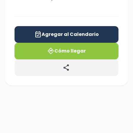
event_available
Agregar al Calendario
directions
Cómo llegar
share