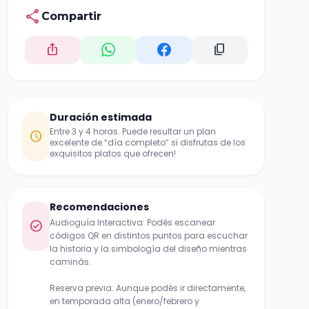
share
Compartir
ios_share
content_copy
Duración estimada
Entre 3 y 4 horas. Puede resultar un plan
schedule
excelente de “día completo” si disfrutas de los
exquisitos platos que ofrecen!
Recomendaciones
Audioguía Interactiva: Podés escanear
check_circle
códigos QR en distintos puntos para escuchar
la historia y la simbología del diseño mientras
caminás.
Reserva previa: Aunque podés ir directamente,
en temporada alta (enero/febrero y