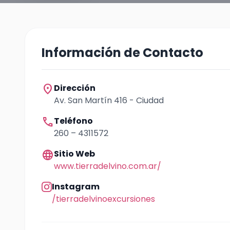
Información de Contacto
location_on
Dirección
Av. San Martín 416 - Ciudad
call
Teléfono
260 – 4311572
language
Sitio Web
www.tierradelvino.com.ar/
Instagram
/tierradelvinoexcursiones