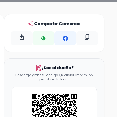
share
Compartir Comercio
ios_share
content_copy
qr_code_scanner
¿Sos el dueño?
Descargá gratis tu código QR oficial. Imprimilo y
pegalo en tu local.