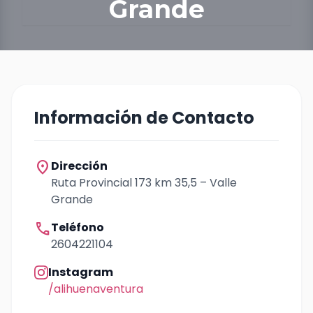
Grande
Información de Contacto
location_on
Dirección
Ruta Provincial 173 km 35,5 – Valle
Grande
call
Teléfono
2604221104
Instagram
/alihuenaventura