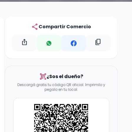
share
Compartir Comercio
ios_share
content_copy
qr_code_scanner
¿Sos el dueño?
Descargá gratis tu código QR oficial. Imprimilo y
pegalo en tu local.