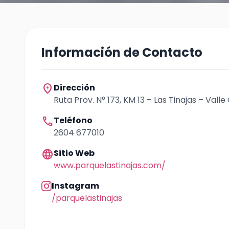
Información de Contacto
location_on
Dirección
Ruta Prov. N° 173, KM 13 – Las Tinajas – Vall
call
Teléfono
2604 677010
language
Sitio Web
www.parquelastinajas.com/
Instagram
/parquelastinajas