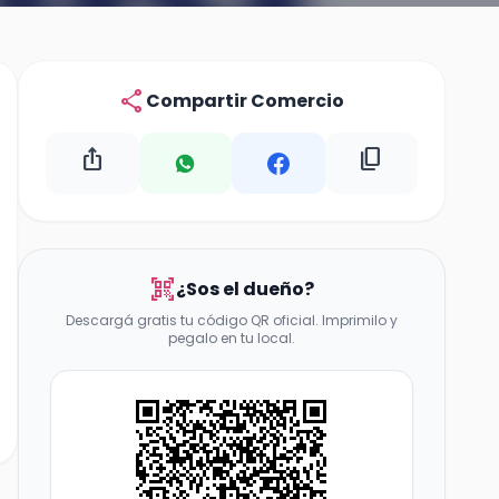
share
Compartir Comercio
ios_share
content_copy
qr_code_scanner
¿Sos el dueño?
Descargá gratis tu código QR oficial. Imprimilo y
pegalo en tu local.