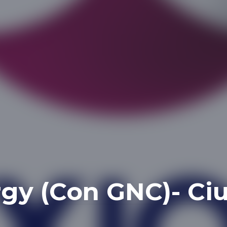
rgy (Con GNC)- Ci