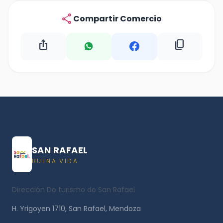
share
Compartir Comercio
ios_share
content_copy
SAN RAFAEL
BUENA VIDA
Dirección De turismo de San Rafael
H. Yrigoyen 1710, San Rafael, Mendoza