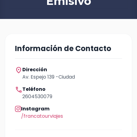
Emisivo
Información de Contacto
location_on
Dirección
Av. Espejo 139 -Ciudad
call
Teléfono
2604530079
Instagram
/francatourviajes