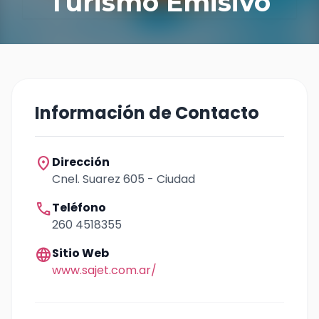
Turismo Emisivo
Información de Contacto
location_on
Dirección
Cnel. Suarez 605 - Ciudad
call
Teléfono
260 4518355
language
Sitio Web
www.sajet.com.ar/