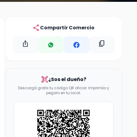
share
Compartir Comercio
ios_share
content_copy
qr_code_scanner
¿Sos el dueño?
Descargá gratis tu código QR oficial. Imprimilo y
pegalo en tu local.