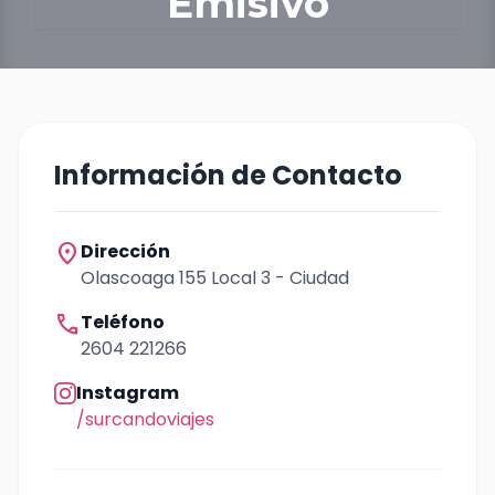
Emisivo
Información de Contacto
location_on
Dirección
Olascoaga 155 Local 3 - Ciudad
call
Teléfono
2604 221266
Instagram
/surcandoviajes