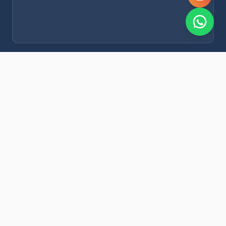
NOVEDADES POR WHATSAPP
Recibí alertas de nieve, agenda del finde y promociones
exclusivas en tu celular.
Suscribirme Gratis
© 2026 Municipalidad de San Rafael. Todos los derechos
reservados.