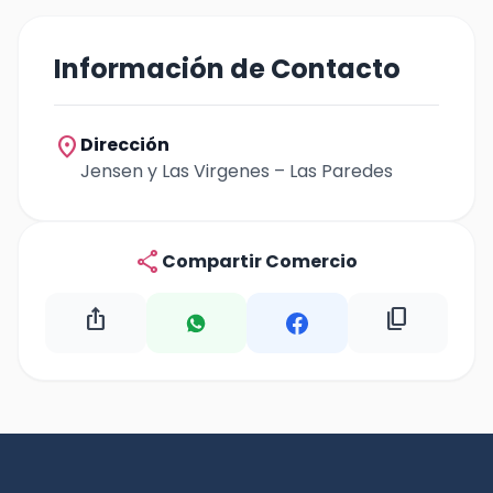
Información de Contacto
location_on
Dirección
Jensen y Las Virgenes – Las Paredes
share
Compartir Comercio
ios_share
content_copy