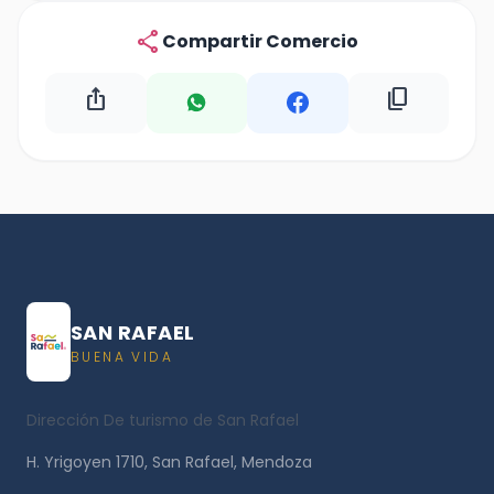
share
Compartir Comercio
ios_share
content_copy
SAN RAFAEL
BUENA VIDA
Dirección De turismo de San Rafael
H. Yrigoyen 1710, San Rafael, Mendoza