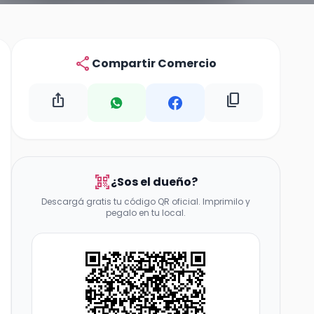
share
Compartir Comercio
ios_share
content_copy
qr_code_scanner
¿Sos el dueño?
Descargá gratis tu código QR oficial. Imprimilo y
pegalo en tu local.