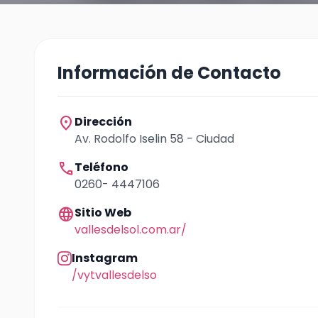
Información de Contacto
location_on
Dirección
Av. Rodolfo Iselin 58 - Ciudad
call
Teléfono
0260- 4447106
language
Sitio Web
vallesdelsol.com.ar/
Instagram
/vytvallesdelso