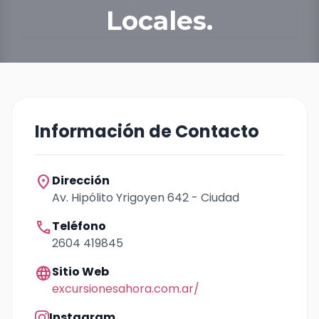
Locales.
Información de Contacto
location_on
Dirección
Av. Hipólito Yrigoyen 642 - Ciudad
call
Teléfono
2604 419845
language
Sitio Web
excursionesahora.com.ar/
Instagram