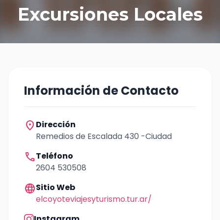
Excursiones Locales
Información de Contacto
location_on
Dirección
Remedios de Escalada 430 -Ciudad
call
Teléfono
2604 530508
language
Sitio Web
elcoyoteviajesyturismo.tur.ar/
Instagram