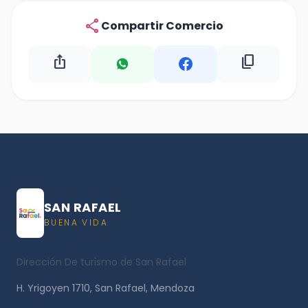
share
Compartir Comercio
ios_share
content_copy
SAN RAFAEL
BUENA VIDA
Dirección De turismo de San Rafael
H. Yrigoyen 1710, San Rafael, Mendoza