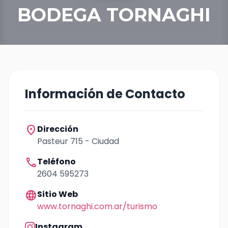
BODEGA TORNAGHI
Información de Contacto
location_on
Dirección
Pasteur 715 - Ciudad
call
Teléfono
2604 595273
language
Sitio Web
www.tornaghi.com.ar/turismo
Instagram