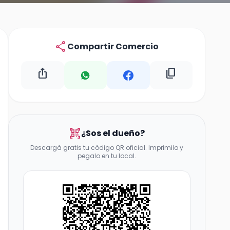
share
Compartir Comercio
ios_share
content_copy
qr_code_scanner
¿Sos el dueño?
Descargá gratis tu código QR oficial. Imprimilo y
pegalo en tu local.