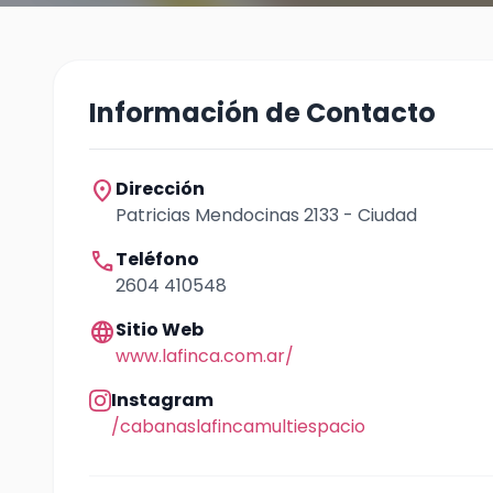
Información de Contacto
location_on
Dirección
Patricias Mendocinas 2133 - Ciudad
call
Teléfono
2604 410548
language
Sitio Web
www.lafinca.com.ar/
Instagram
/cabanaslafincamultiespacio