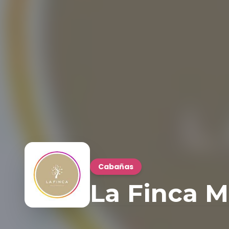
Cabañas
La Finca M