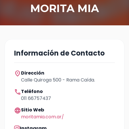
MORITA MIA
Información de Contacto
location_on
Dirección
Calle Quiroga 500 - Rama Caída.
call
Teléfono
011 66757437
language
Sitio Web
moritamia.com.ar/
Instagram