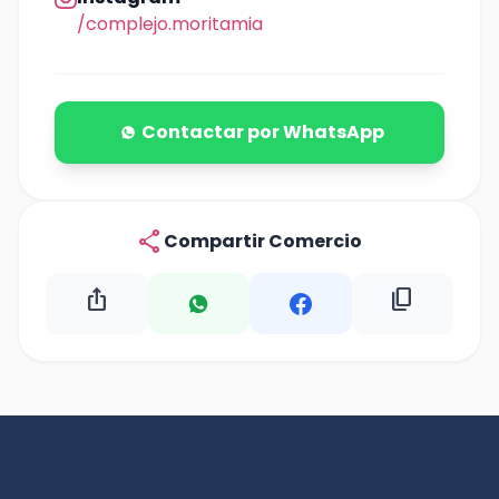
/complejo.moritamia
Contactar por WhatsApp
share
Compartir Comercio
ios_share
content_copy