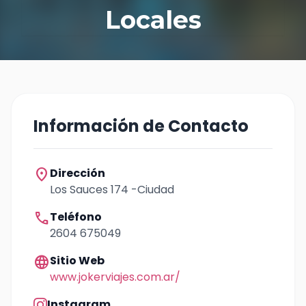
Locales
Información de Contacto
location_on
Dirección
Los Sauces 174 -Ciudad
call
Teléfono
2604 675049
language
Sitio Web
www.jokerviajes.com.ar/
Instagram