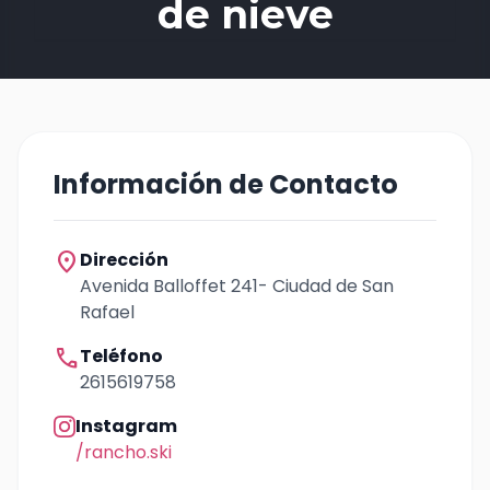
de nieve
Información de Contacto
location_on
Dirección
Avenida Balloffet 241- Ciudad de San
Rafael
call
Teléfono
2615619758
Instagram
/rancho.ski