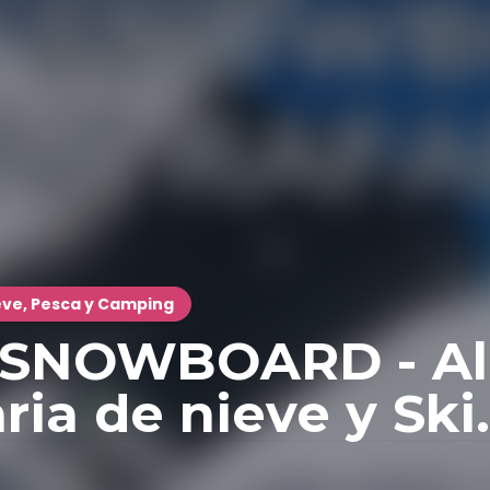
ieve, Pesca y Camping
 SNOWBOARD - Alq
ia de nieve y Ski.