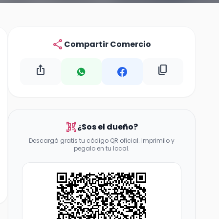
share
Compartir Comercio
ios_share
content_copy
qr_code_scanner
¿Sos el dueño?
Descargá gratis tu código QR oficial. Imprimilo y
pegalo en tu local.