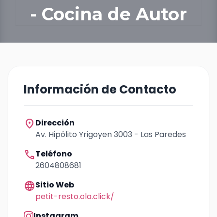
- Cocina de Autor
Información de Contacto
location_on
Dirección
Av. Hipólito Yrigoyen 3003 - Las Paredes
call
Teléfono
2604808681
language
Sitio Web
petit-resto.ola.click/
Instagram