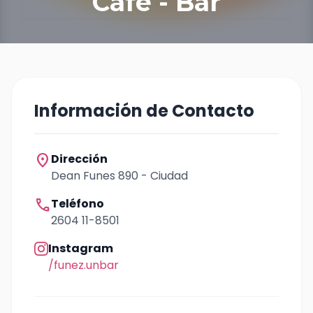
Café - Bar
Información de Contacto
location_on
Dirección
Dean Funes 890 - Ciudad
call
Teléfono
2604 11-8501
Instagram
/funez.unbar