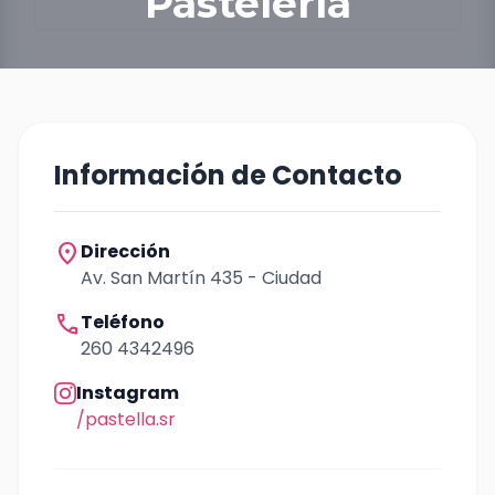
Pastelería
Información de Contacto
location_on
Dirección
Av. San Martín 435 - Ciudad
call
Teléfono
260 4342496
Instagram
/pastella.sr