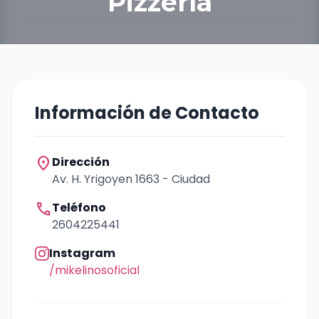
Pizzería
Información de Contacto
location_on
Dirección
Av. H. Yrigoyen 1663 - Ciudad
call
Teléfono
2604225441
Instagram
/mikelinosoficial