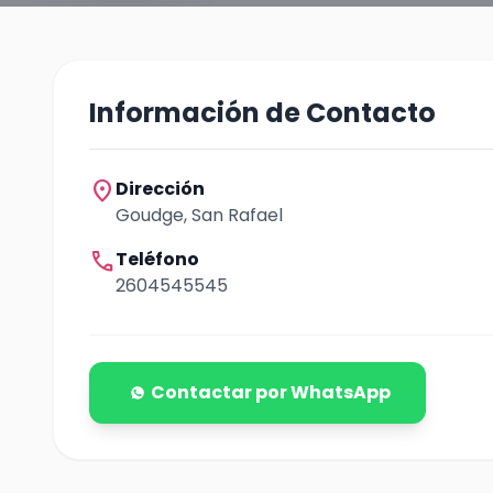
Información de Contacto
location_on
Dirección
Goudge, San Rafael
call
Teléfono
2604545545
Contactar por WhatsApp