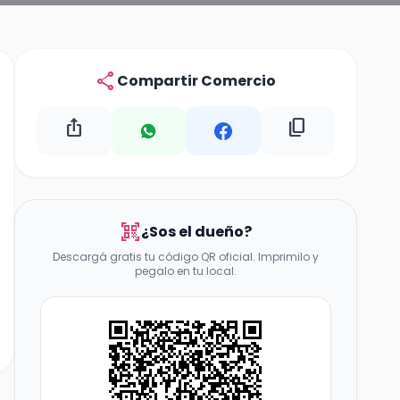
share
Compartir Comercio
ios_share
content_copy
qr_code_scanner
¿Sos el dueño?
Descargá gratis tu código QR oficial. Imprimilo y
pegalo en tu local.