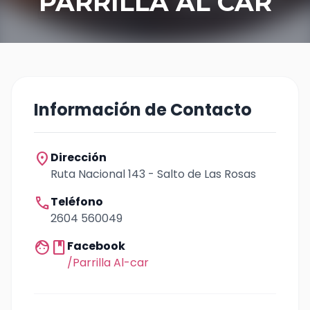
PARRILLA AL CAR
Información de Contacto
location_on
Dirección
Ruta Nacional 143 - Salto de Las Rosas
call
Teléfono
2604 560049
facebook
Facebook
/Parrilla Al-car