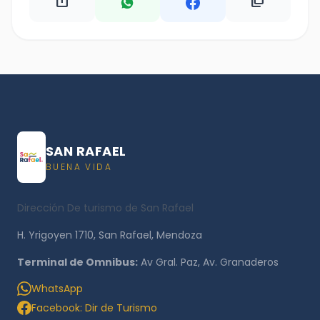
ios_share
content_copy
SAN RAFAEL
BUENA VIDA
Dirección De turismo de San Rafael
H. Yrigoyen 1710, San Rafael, Mendoza
Terminal de Omnibus:
Av Gral. Paz, Av. Granaderos
WhatsApp
Facebook: Dir de Turismo