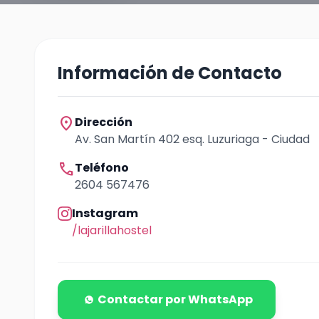
Información de Contacto
location_on
Dirección
Av. San Martín 402 esq. Luzuriaga - Ciudad
call
Teléfono
2604 567476
Instagram
/lajarillahostel
Contactar por WhatsApp