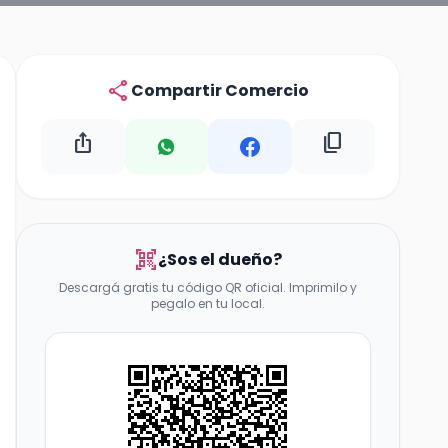
share
Compartir Comercio
ios_share
content_copy
qr_code_scanner
¿Sos el dueño?
Descargá gratis tu código QR oficial. Imprimilo y
pegalo en tu local.