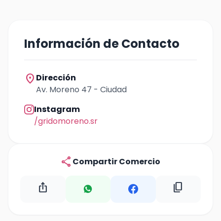
Información de Contacto
location_on
Dirección
Av. Moreno 47 - Ciudad
Instagram
/gridomoreno.sr
share
Compartir Comercio
ios_share
content_copy