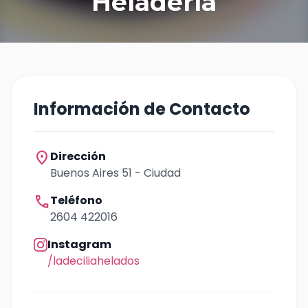
Heladería
Información de Contacto
location_on
Dirección
Buenos Aires 51 - Ciudad
call
Teléfono
2604 422016
Instagram
/ladeciliahelados