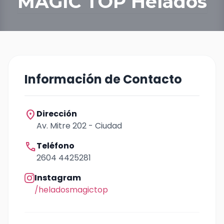
MAGIC TOP Helados
Información de Contacto
location_on
Dirección
Av. Mitre 202 - Ciudad
call
Teléfono
2604 4425281
Instagram
/heladosmagictop