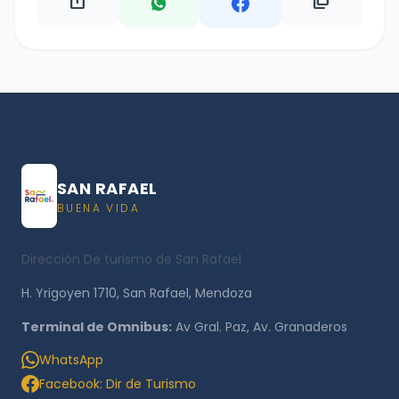
ios_share
content_copy
SAN RAFAEL
BUENA VIDA
Dirección De turismo de San Rafael
H. Yrigoyen 1710, San Rafael, Mendoza
Terminal de Omnibus:
Av Gral. Paz, Av. Granaderos
WhatsApp
Facebook: Dir de Turismo