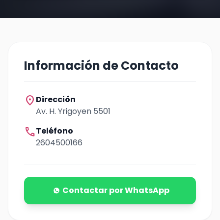
Información de Contacto
location_on
Dirección
Av. H. Yrigoyen 5501
call
Teléfono
2604500166
Contactar por WhatsApp