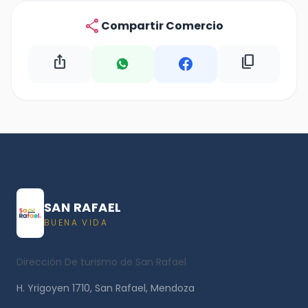
share
Compartir Comercio
ios_share
content_copy
SAN RAFAEL
BUENA VIDA
Dirección De turismo de San Rafael
H. Yrigoyen 1710, San Rafael, Mendoza