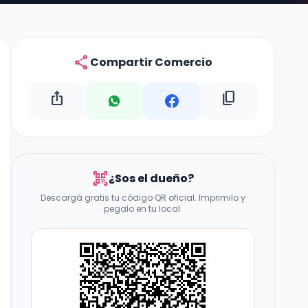
share
Compartir Comercio
ios_share
content_copy
qr_code_scanner
¿Sos el dueño?
Descargá gratis tu código QR oficial. Imprimilo y
pegalo en tu local.