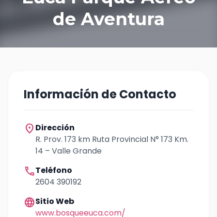
de Aventura
Información de Contacto
location_on
Dirección
R. Prov. 173 km Ruta Provincial N° 173 Km.
14 – Valle Grande
call
Teléfono
2604 390192
language
Sitio Web
www.bosqueeuca.com/