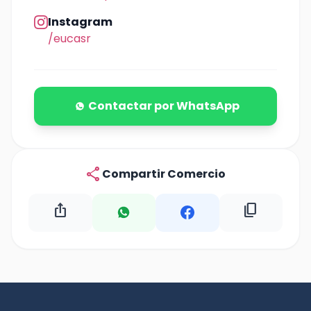
Instagram
/eucasr
Contactar por WhatsApp
share
Compartir Comercio
ios_share
content_copy