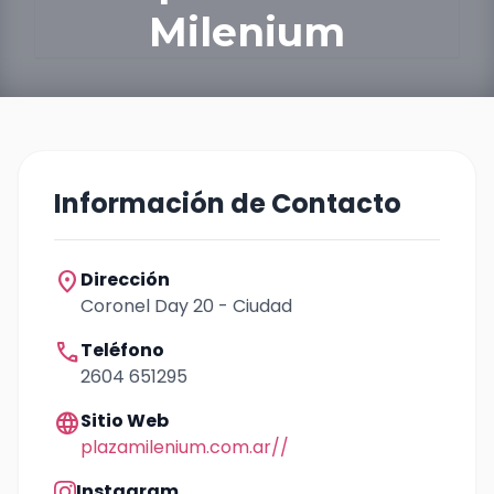
Milenium
Información de Contacto
location_on
Dirección
Coronel Day 20 - Ciudad
call
Teléfono
2604 651295
language
Sitio Web
plazamilenium.com.ar//
Instagram