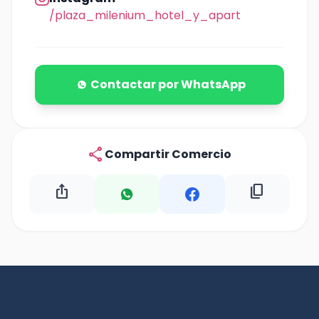
/plaza_milenium_hotel_y_apart
Contactar por WhatsApp
share
Compartir Comercio
ios_share
content_copy