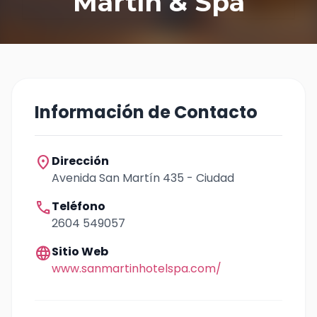
Martín & Spa
Información de Contacto
location_on
Dirección
Avenida San Martín 435 - Ciudad
call
Teléfono
2604 549057
language
Sitio Web
www.sanmartinhotelspa.com/