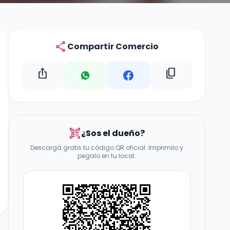
share
Compartir Comercio
ios_share
content_copy
qr_code_scanner
¿Sos el dueño?
Descargá gratis tu código QR oficial. Imprimilo y
pegalo en tu local.