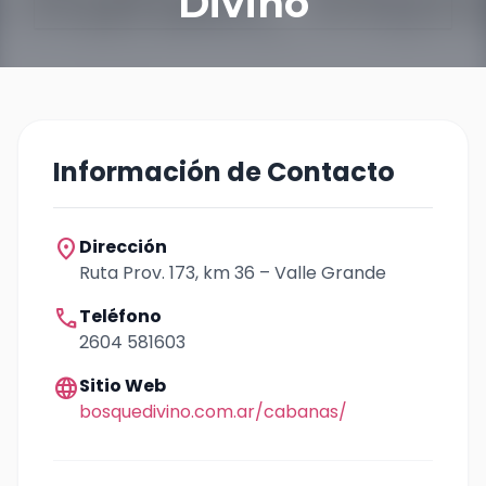
Divino
Información de Contacto
location_on
Dirección
Ruta Prov. 173, km 36 – Valle Grande
call
Teléfono
2604 581603
language
Sitio Web
bosquedivino.com.ar/cabanas/