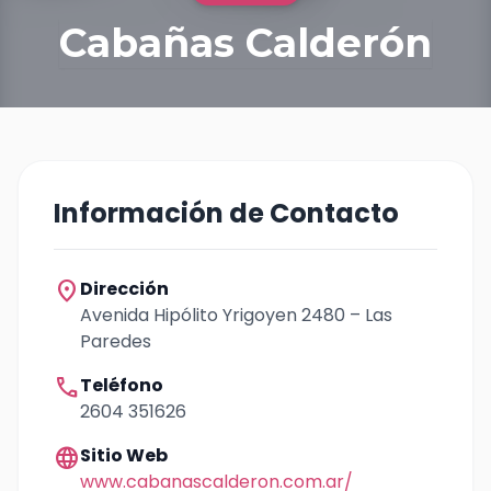
Cabañas Calderón
Información de Contacto
location_on
Dirección
Avenida Hipólito Yrigoyen 2480 – Las
Paredes
call
Teléfono
2604 351626
language
Sitio Web
www.cabanascalderon.com.ar/