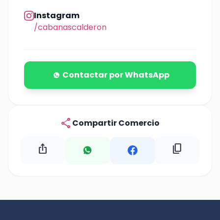
Instagram
/cabanascalderon
Contactar por WhatsApp
share
Compartir Comercio
ios_share
content_copy