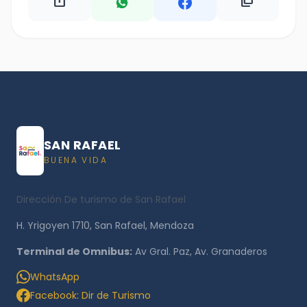
ios_share
content_copy
SAN RAFAEL
BUENA VIDA
Dirección De turismo de San Rafael
H. Yrigoyen 1710, San Rafael, Mendoza
Terminal de Omnibus:
Av Gral. Paz, Av. Granaderos
WhatsApp
Facebook: Dir de Turismo