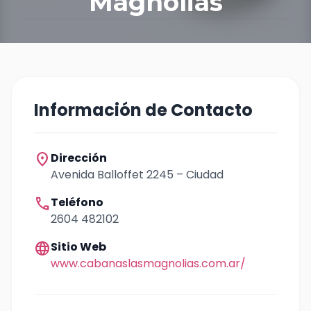
Magnolias
Información de Contacto
location_on
Dirección
Avenida Balloffet 2245 – Ciudad
call
Teléfono
2604 482102
language
Sitio Web
www.cabanaslasmagnolias.com.ar/