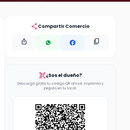
share
Compartir Comercio
ios_share
content_copy
qr_code_scanner
¿Sos el dueño?
Descargá gratis tu código QR oficial. Imprimilo y
pegalo en tu local.