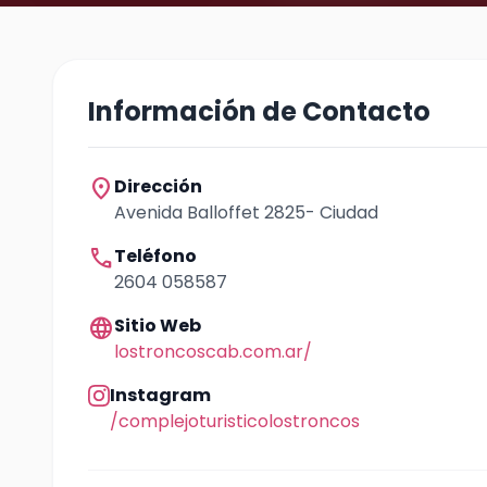
Información de Contacto
location_on
Dirección
Avenida Balloffet 2825- Ciudad
call
Teléfono
2604 058587
language
Sitio Web
lostroncoscab.com.ar/
Instagram
/complejoturisticolostroncos