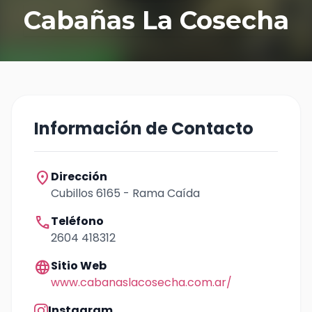
Cabañas La Cosecha
Información de Contacto
location_on
Dirección
Cubillos 6165 - Rama Caída
call
Teléfono
2604 418312
language
Sitio Web
www.cabanaslacosecha.com.ar/
Instagram