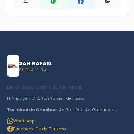
ios_share
content_copy
SAN RAFAEL
BUENA VIDA
Dirección De turismo de San Rafael
H. Yrigoyen 1710, San Rafael, Mendoza
Terminal de Omnibus:
Av Gral. Paz, Av. Granaderos
WhatsApp
Facebook: Dir de Turismo