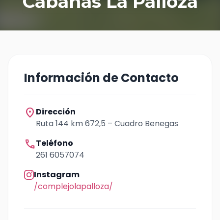
Cabañas La Palloza
Información de Contacto
location_on
Dirección
Ruta 144 km 672,5 – Cuadro Benegas
call
Teléfono
261 6057074
Instagram
/complejolapalloza/