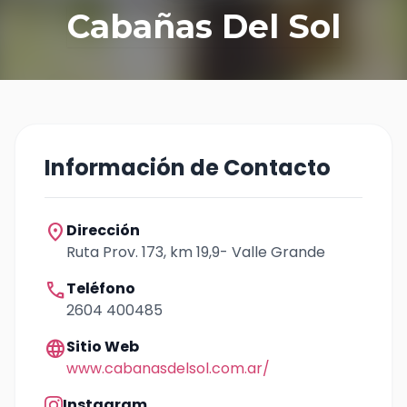
Cabañas Del Sol
Información de Contacto
location_on
Dirección
Ruta Prov. 173, km 19,9- Valle Grande
call
Teléfono
2604 400485
language
Sitio Web
www.cabanasdelsol.com.ar/
Instagram